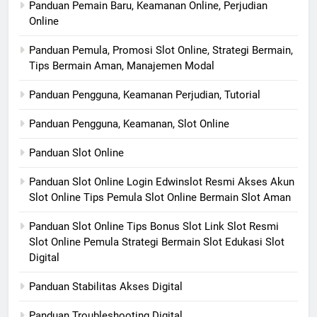
Panduan Pemain Baru, Keamanan Online, Perjudian
Online
Panduan Pemula, Promosi Slot Online, Strategi Bermain,
Tips Bermain Aman, Manajemen Modal
Panduan Pengguna, Keamanan Perjudian, Tutorial
Panduan Pengguna, Keamanan, Slot Online
Panduan Slot Online
Panduan Slot Online Login Edwinslot Resmi Akses Akun
Slot Online Tips Pemula Slot Online Bermain Slot Aman
Panduan Slot Online Tips Bonus Slot Link Slot Resmi
Slot Online Pemula Strategi Bermain Slot Edukasi Slot
Digital
Panduan Stabilitas Akses Digital
Panduan Troubleshooting Digital