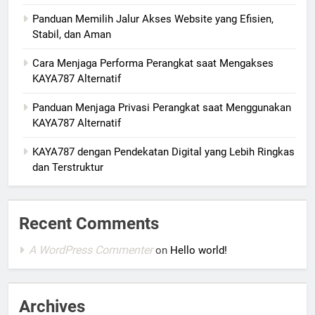
Panduan Memilih Jalur Akses Website yang Efisien,
Stabil, dan Aman
Cara Menjaga Performa Perangkat saat Mengakses
KAYA787 Alternatif
Panduan Menjaga Privasi Perangkat saat Menggunakan
KAYA787 Alternatif
KAYA787 dengan Pendekatan Digital yang Lebih Ringkas
dan Terstruktur
Recent Comments
A WordPress Commenter
on
Hello world!
Archives