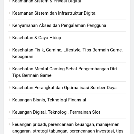
Keamanan Sistem & Privasi Digital
Keamanan Sistem dan Infrastruktur Digital
Kenyamanan Akses dan Pengalaman Pengguna
Kesehatan & Gaya Hidup
Kesehatan Fisik, Gaming, Lifestyle, Tips Bermain Game,
Kebugaran
Kesehatan Mental Gaming Sehat Pengembangan Diri
Tips Bermain Game
Kesehatan Perangkat dan Optimalisasi Sumber Daya
Keuangan Bisnis, Teknologi Finansial
Keuangan Digital, Teknologi, Permainan Slot
keuangan pribadi, perencanaan keuangan, manajemen
anggaran, strategi tabungan, perencanaan investasi, tips