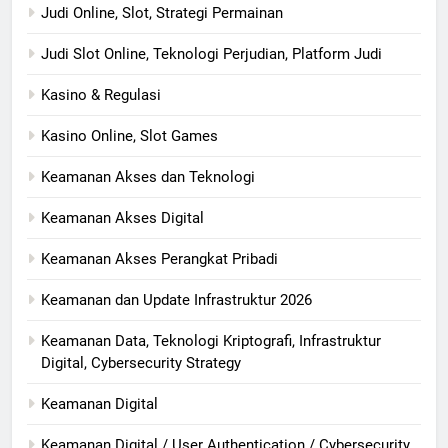
Judi Online, Slot, Strategi Permainan
Judi Slot Online, Teknologi Perjudian, Platform Judi
Kasino & Regulasi
Kasino Online, Slot Games
Keamanan Akses dan Teknologi
Keamanan Akses Digital
Keamanan Akses Perangkat Pribadi
Keamanan dan Update Infrastruktur 2026
Keamanan Data, Teknologi Kriptografi, Infrastruktur
Digital, Cybersecurity Strategy
Keamanan Digital
Keamanan Digital / User Authentication / Cybersecurity