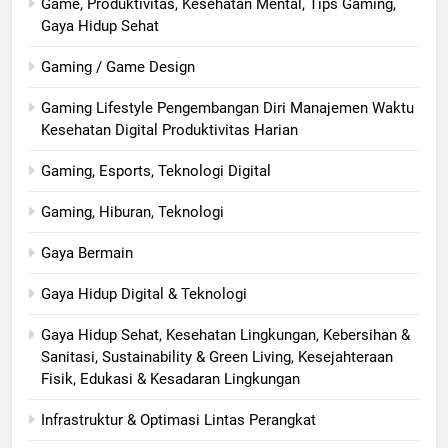
Game, Produktivitas, Kesehatan Mental, Tips Gaming,
Gaya Hidup Sehat
Gaming / Game Design
Gaming Lifestyle Pengembangan Diri Manajemen Waktu
Kesehatan Digital Produktivitas Harian
Gaming, Esports, Teknologi Digital
Gaming, Hiburan, Teknologi
Gaya Bermain
Gaya Hidup Digital & Teknologi
Gaya Hidup Sehat, Kesehatan Lingkungan, Kebersihan &
Sanitasi, Sustainability & Green Living, Kesejahteraan
Fisik, Edukasi & Kesadaran Lingkungan
Infrastruktur & Optimasi Lintas Perangkat