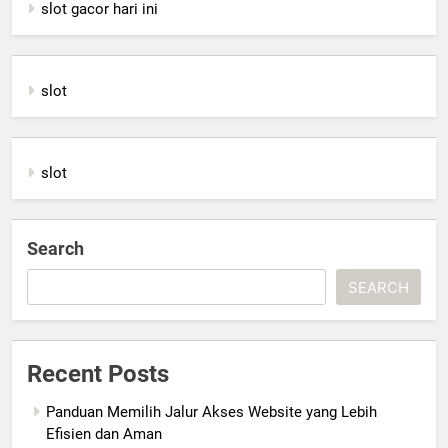
slot gacor hari ini
slot
slot
Search
SEARCH
Recent Posts
Panduan Memilih Jalur Akses Website yang Lebih
Efisien dan Aman