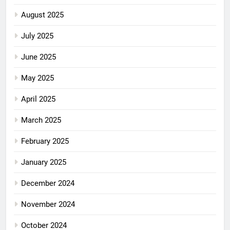
August 2025
July 2025
June 2025
May 2025
April 2025
March 2025
February 2025
January 2025
December 2024
November 2024
October 2024