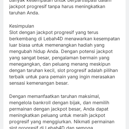
banyak kesempatan untuk berpartisipasi dalam
jackpot progresif tanpa harus meningkatkan
taruhan Anda.
Kesimpulan
Slot dengan jackpot progresif yang terus
berkembang di Lebah4D menawarkan kesempatan
luar biasa untuk memenangkan hadiah yang
mengubah hidup Anda. Dengan potensi jackpot
yang sangat besar, pengalaman bermain yang
menegangkan, dan peluang menang meskipun
dengan taruhan kecil, slot progresif adalah pilihan
terbaik untuk para pemain yang ingin merasakan
sensasi kemenangan besar.
Dengan memanfaatkan taruhan maksimal,
mengelola bankroll dengan bijak, dan memilih
permainan dengan jackpot besar, Anda dapat
meningkatkan peluang untuk meraih jackpot
progresif yang menggiurkan. Nikmati permainan
slot progresif di Lebah4D dan semoga