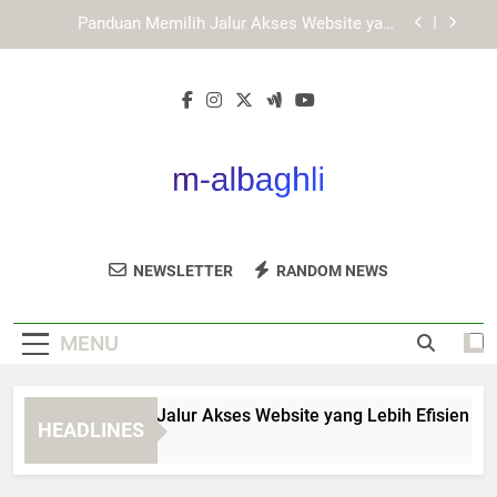
Skip
Cara Menjaga Performa Perangkat saat
to
Mengakses KAYA787 Alternatif
content
Panduan Menjaga Privasi Perangkat saat
Menggunakan KAYA787 Alternatif
Panduan Memilih Jalur Akses Website yang Lebih
Efisien dan Aman
Panduan Memilih Jalur Akses Website yang
Efisien, Stabil, dan Aman
Cara Menjaga Performa Perangkat saat
Mengakses KAYA787 Alternatif
M Albaghli
Dapatkan Produk Kecantikan Berkualitas Di
Panduan Menjaga Privasi Perangkat saat
NEWSLETTER
RANDOM NEWS
Menggunakan KAYA787 Alternatif
M Albaghli.
MENU
nduan Memilih Jalur Akses Website yang Lebih Efisien dan A
HEADLINES
Weeks Ago