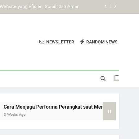
ebsite yang Efisien, Stabil, dan Aman
at saat Mengakses KAYA787 Alternatif
 saat Menggunakan KAYA787 Alternatif
NEWSLETTER
RANDOM NEWS
 Website yang Lebih Efisien dan Aman
ebsite yang Efisien, Stabil, dan Aman
at saat Mengakses KAYA787 Alternatif
 saat Menggunakan KAYA787 Alternatif
aga Performa Perangkat saat Mengakses KAYA787 Alternatif