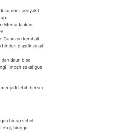
di sumber penyakit
kup:
k
: Memudahkan
PA.
k
: Gunakan kembali
hindari plastik sekali
 dan daun bisa
ngi limbah sekaligus
menjadi lebih bersih
ngan hidup sehat.
lergi, hingga