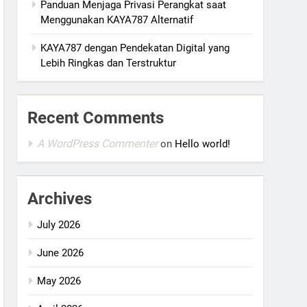
Panduan Menjaga Privasi Perangkat saat
Menggunakan KAYA787 Alternatif
KAYA787 dengan Pendekatan Digital yang
Lebih Ringkas dan Terstruktur
Recent Comments
A WordPress Commenter
on
Hello world!
Archives
July 2026
June 2026
May 2026