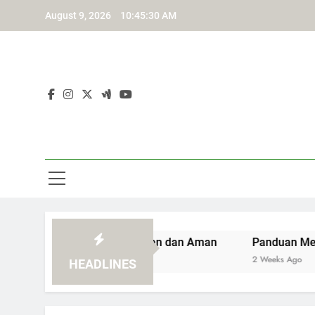
Skip
August 9, 2026
10:45:31 AM
to
content
M A
Dapatkan P
e yang Lebih Efisien dan Aman
Panduan Memilih Jalur A
2 Weeks Ago
HEADLINES