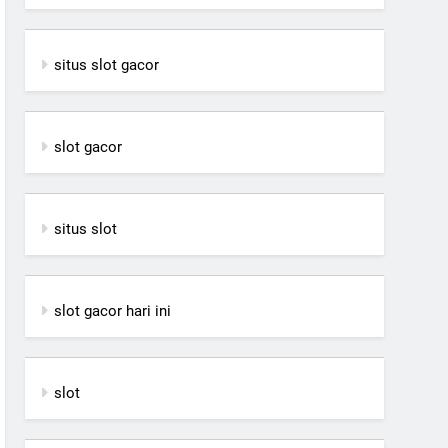
situs slot gacor
slot gacor
situs slot
slot gacor hari ini
slot