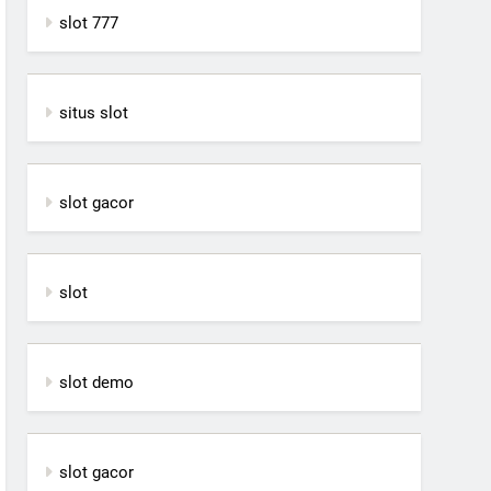
slot 777
situs slot
slot gacor
slot
slot demo
slot gacor