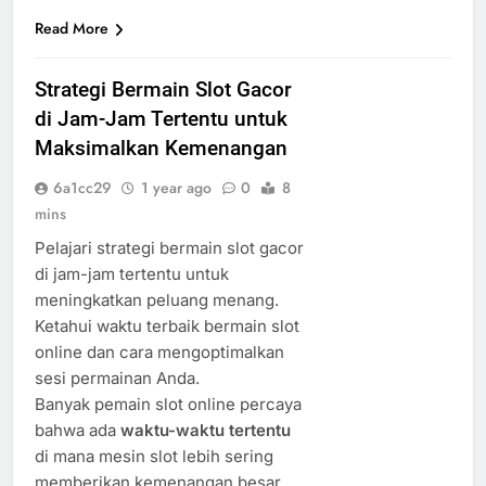
Read More
Strategi Bermain Slot Gacor
di Jam-Jam Tertentu untuk
Maksimalkan Kemenangan
6a1cc29
1 year ago
0
8
mins
Pelajari strategi bermain slot gacor
di jam-jam tertentu untuk
meningkatkan peluang menang.
Ketahui waktu terbaik bermain slot
online dan cara mengoptimalkan
sesi permainan Anda.
Banyak pemain slot online percaya
bahwa ada
waktu-waktu tertentu
di mana mesin slot lebih sering
memberikan kemenangan besar.