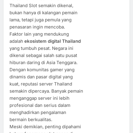
Thailand Slot semakin dikenal,
bukan hanya di kalangan pemain
lama, tetapi juga pemula yang
penasaran ingin mencoba.
Faktor lain yang mendukung
adalah
ekosistem digital Thailand
yang tumbuh pesat. Negara ini
dikenal sebagai salah satu pusat
hiburan daring di Asia Tenggara.
Dengan komunitas gamer yang
dinamis dan pasar digital yang
kuat, reputasi server Thailand
semakin dipercaya. Banyak pemain
menganggap server ini lebih
profesional dan serius dalam
menghadirkan pengalaman
bermain berkualitas.
Meski demikian, penting dipahami