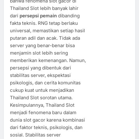
bahwa fenomena slot gacor di
Thailand Slot lebih banyak lahir
dari
persepsi pemain
dibanding
fakta teknis. RNG tetap berlaku
universal, memastikan setiap hasil
putaran adil dan acak. Tidak ada
server yang benar-benar bisa
menjamin slot lebih sering
memberikan kemenangan. Namun,
persepsi yang dibentuk dari
stabilitas server, ekspektasi
psikologis, dan cerita komunitas
cukup kuat untuk menjadikan
Thailand Slot sorotan utama.
Kesimpulannya, Thailand Slot
menjadi fenomena baru dalam
dunia slot gacor karena kombinasi
dari faktor teknis, psikologis, dan
sosial. Stabilitas server