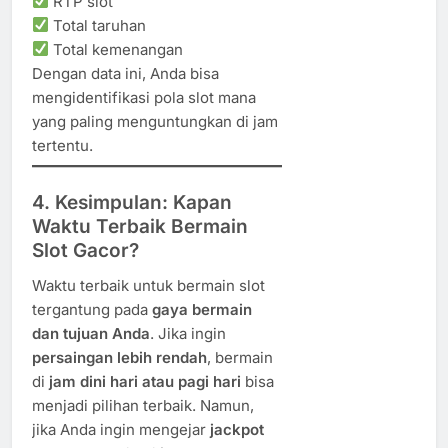
RTP slot
Total taruhan
Total kemenangan
Dengan data ini, Anda bisa
mengidentifikasi pola slot mana
yang paling menguntungkan di jam
tertentu.
4. Kesimpulan: Kapan
Waktu Terbaik Bermain
Slot Gacor?
Waktu terbaik untuk bermain slot
tergantung pada
gaya bermain
dan tujuan Anda
. Jika ingin
persaingan lebih rendah
, bermain
di
jam dini hari atau pagi hari
bisa
menjadi pilihan terbaik. Namun,
jika Anda ingin mengejar
jackpot