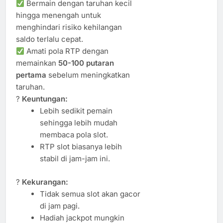
Bermain dengan taruhan kecil
hingga menengah untuk
menghindari risiko kehilangan
saldo terlalu cepat.
Amati pola RTP dengan
memainkan
50-100 putaran
pertama
sebelum meningkatkan
taruhan.
?
Keuntungan:
Lebih sedikit pemain
sehingga lebih mudah
membaca pola slot.
RTP slot biasanya lebih
stabil di jam-jam ini.
?
Kekurangan:
Tidak semua slot akan gacor
di jam pagi.
Hadiah jackpot mungkin