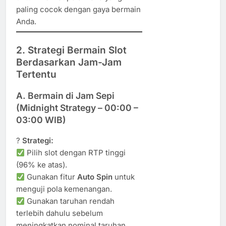
paling cocok dengan gaya bermain
Anda.
2. Strategi Bermain Slot
Berdasarkan Jam-Jam
Tertentu
A. Bermain di Jam Sepi
(Midnight Strategy – 00:00 –
03:00 WIB)
?
Strategi:
Pilih slot dengan RTP tinggi
(96% ke atas).
Gunakan fitur
Auto Spin
untuk
menguji pola kemenangan.
Gunakan taruhan rendah
terlebih dahulu sebelum
meningkatkan nominal taruhan.