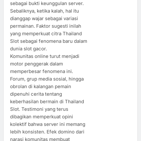
sebagai bukti keunggulan server.
Sebaliknya, ketika kalah, hal itu
dianggap wajar sebagai variasi
permainan. Faktor sugesti inilah
yang memperkuat citra Thailand
Slot sebagai fenomena baru dalam
dunia slot gacor.
Komunitas online turut menjadi
motor penggerak dalam
memperbesar fenomena ini.
Forum, grup media sosial, hingga
obrolan di kalangan pemain
dipenuhi cerita tentang
keberhasilan bermain di Thailand
Slot. Testimoni yang terus
dibagikan memperkuat opini
kolektif bahwa server ini memang
lebih konsisten. Efek domino dari
narasi komunitas membuat