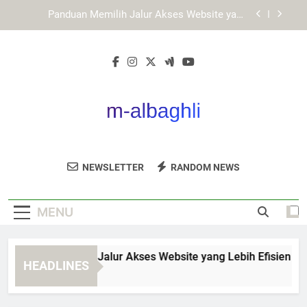
Skip
Cara Menjaga Performa Perangkat saat
to
Mengakses KAYA787 Alternatif
content
Panduan Menjaga Privasi Perangkat saat
Menggunakan KAYA787 Alternatif
Panduan Memilih Jalur Akses Website yang Lebih
Efisien dan Aman
Panduan Memilih Jalur Akses Website yang
Efisien, Stabil, dan Aman
Cara Menjaga Performa Perangkat saat
Mengakses KAYA787 Alternatif
M Albaghli
Dapatkan Produk Kecantikan Berkualitas Di
Panduan Menjaga Privasi Perangkat saat
NEWSLETTER
RANDOM NEWS
Menggunakan KAYA787 Alternatif
M Albaghli.
MENU
nduan Memilih Jalur Akses Website yang Lebih Efisien dan 
HEADLINES
Weeks Ago