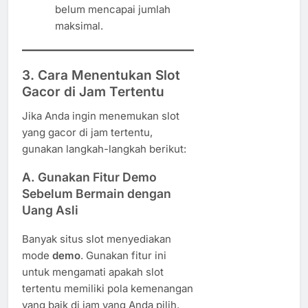
belum mencapai jumlah
maksimal.
3. Cara Menentukan Slot
Gacor di Jam Tertentu
Jika Anda ingin menemukan slot
yang gacor di jam tertentu,
gunakan langkah-langkah berikut:
A. Gunakan Fitur Demo
Sebelum Bermain dengan
Uang Asli
Banyak situs slot menyediakan
mode
demo
. Gunakan fitur ini
untuk mengamati apakah slot
tertentu memiliki pola kemenangan
yang baik di jam yang Anda pilih.