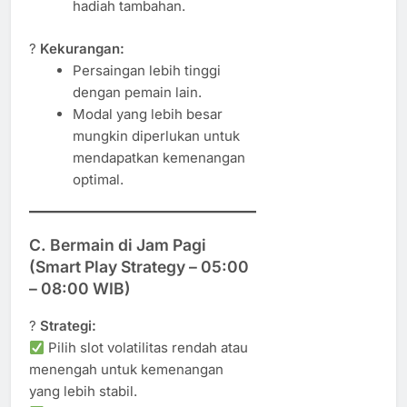
hadiah tambahan.
?
Kekurangan:
Persaingan lebih tinggi
dengan pemain lain.
Modal yang lebih besar
mungkin diperlukan untuk
mendapatkan kemenangan
optimal.
C. Bermain di Jam Pagi
(Smart Play Strategy – 05:00
– 08:00 WIB)
?
Strategi:
Pilih slot volatilitas rendah atau
menengah untuk kemenangan
yang lebih stabil.