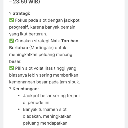
– 23:59 WIB)
?
Strategi:
Fokus pada slot dengan
jackpot
progresif
, karena banyak pemain
yang ikut bertaruh.
Gunakan strategi
Naik Taruhan
Bertahap
(Martingale) untuk
meningkatkan peluang menang
besar.
Pilih slot volatilitas tinggi yang
biasanya lebih sering memberikan
kemenangan besar pada jam sibuk.
?
Keuntungan:
Jackpot besar sering terjadi
di periode ini.
Banyak turnamen slot
diadakan, meningkatkan
peluang mendapatkan