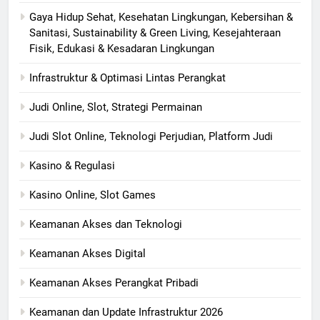
Gaya Hidup Sehat, Kesehatan Lingkungan, Kebersihan &
Sanitasi, Sustainability & Green Living, Kesejahteraan
Fisik, Edukasi & Kesadaran Lingkungan
Infrastruktur & Optimasi Lintas Perangkat
Judi Online, Slot, Strategi Permainan
Judi Slot Online, Teknologi Perjudian, Platform Judi
Kasino & Regulasi
Kasino Online, Slot Games
Keamanan Akses dan Teknologi
Keamanan Akses Digital
Keamanan Akses Perangkat Pribadi
Keamanan dan Update Infrastruktur 2026