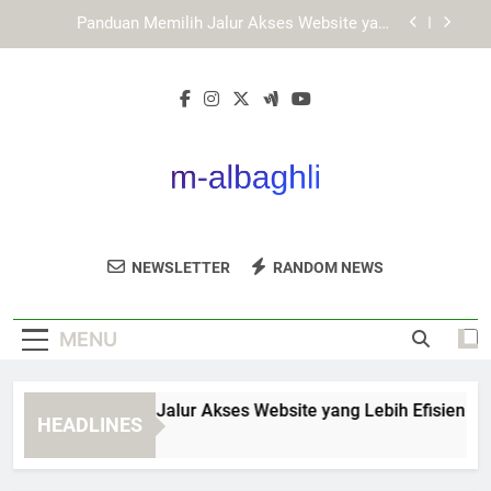
Skip
Cara Menjaga Performa Perangkat saat
to
Mengakses KAYA787 Alternatif
content
Panduan Menjaga Privasi Perangkat saat
Menggunakan KAYA787 Alternatif
Panduan Memilih Jalur Akses Website yang Lebih
Efisien dan Aman
Panduan Memilih Jalur Akses Website yang
Efisien, Stabil, dan Aman
Cara Menjaga Performa Perangkat saat
Mengakses KAYA787 Alternatif
M Albaghli
Dapatkan Produk Kecantikan Berkualitas Di
Panduan Menjaga Privasi Perangkat saat
NEWSLETTER
RANDOM NEWS
Menggunakan KAYA787 Alternatif
M Albaghli.
MENU
nduan Memilih Jalur Akses Website yang Lebih Efisien dan 
HEADLINES
Weeks Ago