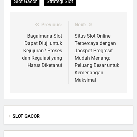
Slot Gacor
Strategi Slot
Previous:
Next:
Post
navigation
Bagaimana Slot
Situs Slot Online
Dapat Diuji untuk
Terpercaya dengan
Kejujuran? Proses
Jackpot Progresif
dan Regulasi yang
Mudah Menang:
Harus Diketahui
Peluang Besar untuk
Kemenangan
Maksimal
SLOT GACOR