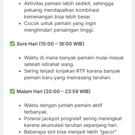
Aktivitas pemain lebih sedikit, sehingga
peluang mendapatkan kombinasi
kemenangan bisa lebih besar.
Cocok untuk pemain yang ingin
menghindari persaingan tinggi.
Sore Hari (15:00 – 18:00 WIB)
Waktu di mana banyak pemain mulai masuk
setelah istirahat siang.
Sering terjadi lonjakan RTP karena banyak
pemain baru yang memasang taruhan.
Malam Hari (20:00 – 23:59 WIB)
Waktu dengan jumlah pemain aktif
terbanyak.
Potensi jackpot progresif sering meningkat
karena akumulasi taruhan sepanjang hari.
Beberapa slot bisa menjadi lebih “gacor”