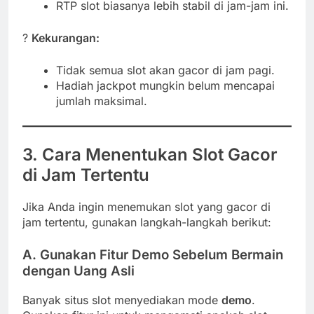
RTP slot biasanya lebih stabil di jam-jam ini.
?
Kekurangan:
Tidak semua slot akan gacor di jam pagi.
Hadiah jackpot mungkin belum mencapai
jumlah maksimal.
3. Cara Menentukan Slot Gacor
di Jam Tertentu
Jika Anda ingin menemukan slot yang gacor di
jam tertentu, gunakan langkah-langkah berikut:
A. Gunakan Fitur Demo Sebelum Bermain
dengan Uang Asli
Banyak situs slot menyediakan mode
demo
.