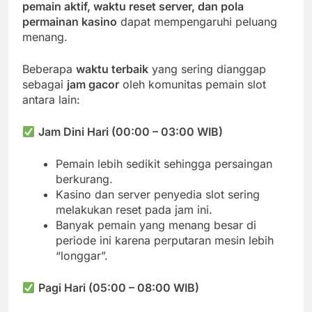
pemain aktif, waktu reset server, dan pola
permainan kasino
dapat mempengaruhi peluang
menang.
Beberapa
waktu terbaik
yang sering dianggap
sebagai
jam gacor
oleh komunitas pemain slot
antara lain:
Jam Dini Hari (00:00 – 03:00 WIB)
Pemain lebih sedikit sehingga persaingan
berkurang.
Kasino dan server penyedia slot sering
melakukan reset pada jam ini.
Banyak pemain yang menang besar di
periode ini karena perputaran mesin lebih
“longgar”.
Pagi Hari (05:00 – 08:00 WIB)