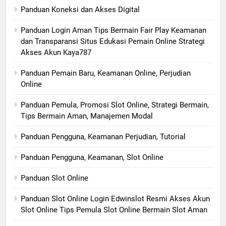
Panduan Koneksi dan Akses Digital
Panduan Login Aman Tips Bermain Fair Play Keamanan
dan Transparansi Situs Edukasi Pemain Online Strategi
Akses Akun Kaya787
Panduan Pemain Baru, Keamanan Online, Perjudian
Online
Panduan Pemula, Promosi Slot Online, Strategi Bermain,
Tips Bermain Aman, Manajemen Modal
Panduan Pengguna, Keamanan Perjudian, Tutorial
Panduan Pengguna, Keamanan, Slot Online
Panduan Slot Online
Panduan Slot Online Login Edwinslot Resmi Akses Akun
Slot Online Tips Pemula Slot Online Bermain Slot Aman