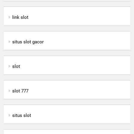
link slot
situs slot gacor
slot
slot 777
situs slot