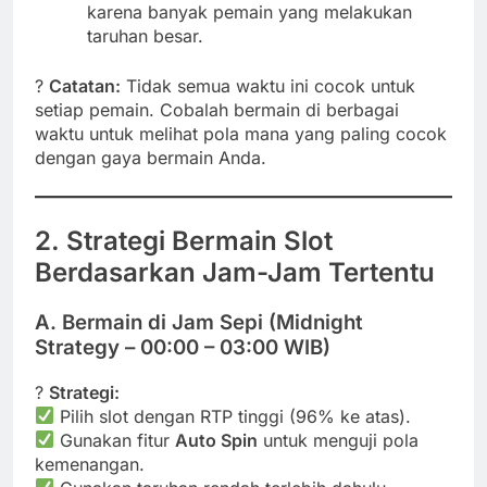
karena banyak pemain yang melakukan
taruhan besar.
?
Catatan:
Tidak semua waktu ini cocok untuk
setiap pemain. Cobalah bermain di berbagai
waktu untuk melihat pola mana yang paling cocok
dengan gaya bermain Anda.
2. Strategi Bermain Slot
Berdasarkan Jam-Jam Tertentu
A. Bermain di Jam Sepi (Midnight
Strategy – 00:00 – 03:00 WIB)
?
Strategi:
Pilih slot dengan RTP tinggi (96% ke atas).
Gunakan fitur
Auto Spin
untuk menguji pola
kemenangan.