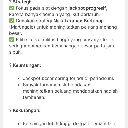
?
Strategi:
Fokus pada slot dengan
jackpot progresif
,
karena banyak pemain yang ikut bertaruh.
Gunakan strategi
Naik Taruhan Bertahap
(Martingale) untuk meningkatkan peluang menang
besar.
Pilih slot volatilitas tinggi yang biasanya lebih
sering memberikan kemenangan besar pada jam
sibuk.
?
Keuntungan:
Jackpot besar sering terjadi di periode ini.
Banyak turnamen slot diadakan,
meningkatkan peluang mendapatkan hadiah
tambahan.
?
Kekurangan:
Persaingan lebih tinggi dengan pemain lain.