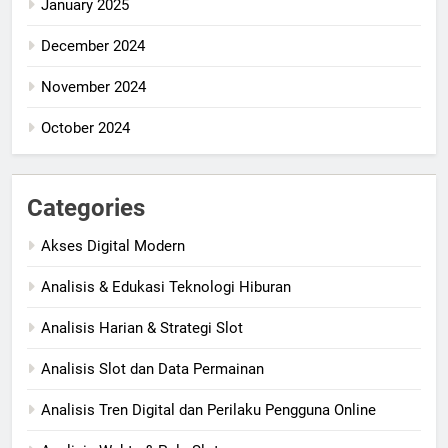
January 2025
December 2024
November 2024
October 2024
Categories
Akses Digital Modern
Analisis & Edukasi Teknologi Hiburan
Analisis Harian & Strategi Slot
Analisis Slot dan Data Permainan
Analisis Tren Digital dan Perilaku Pengguna Online