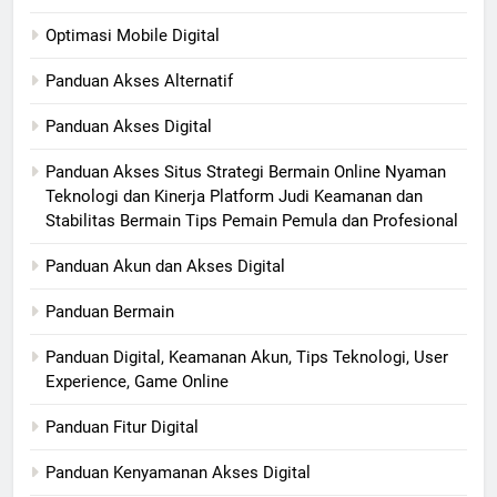
Optimasi Mobile Digital
Panduan Akses Alternatif
Panduan Akses Digital
Panduan Akses Situs Strategi Bermain Online Nyaman
Teknologi dan Kinerja Platform Judi Keamanan dan
Stabilitas Bermain Tips Pemain Pemula dan Profesional
Panduan Akun dan Akses Digital
Panduan Bermain
Panduan Digital, Keamanan Akun, Tips Teknologi, User
Experience, Game Online
Panduan Fitur Digital
Panduan Kenyamanan Akses Digital