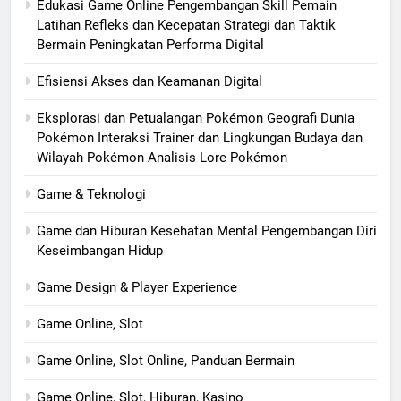
Edukasi Game Online Pengembangan Skill Pemain
Latihan Refleks dan Kecepatan Strategi dan Taktik
Bermain Peningkatan Performa Digital
Efisiensi Akses dan Keamanan Digital
Eksplorasi dan Petualangan Pokémon Geografi Dunia
Pokémon Interaksi Trainer dan Lingkungan Budaya dan
Wilayah Pokémon Analisis Lore Pokémon
Game & Teknologi
Game dan Hiburan Kesehatan Mental Pengembangan Diri
Keseimbangan Hidup
Game Design & Player Experience
Game Online, Slot
Game Online, Slot Online, Panduan Bermain
Game Online, Slot, Hiburan, Kasino