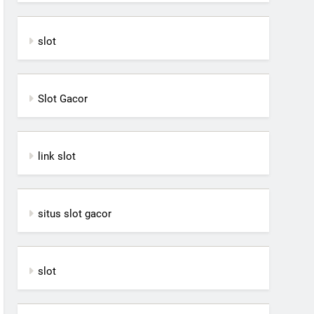
slot
Slot Gacor
link slot
situs slot gacor
slot