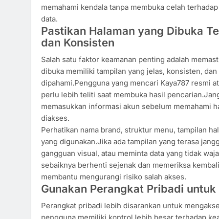
memahami kendala tanpa membuka celah terhadap
data.
Pastikan Halaman yang Dibuka Ter
dan Konsisten
Salah satu faktor keamanan penting adalah memas
dibuka memiliki tampilan yang jelas, konsisten, da
dipahami.Pengguna yang mencari Kaya787 resmi ata
perlu lebih teliti saat membuka hasil pencarian.Ja
memasukkan informasi akun sebelum memahami h
diakses.
Perhatikan nama brand, struktur menu, tampilan ha
yang digunakan.Jika ada tampilan yang terasa jangga
gangguan visual, atau meminta data yang tidak waj
sebaiknya berhenti sejenak dan memeriksa kembali.K
membantu mengurangi risiko salah akses.
Gunakan Perangkat Pribadi untu
Perangkat pribadi lebih disarankan untuk mengaks
pengguna memiliki kontrol lebih besar terhadap k