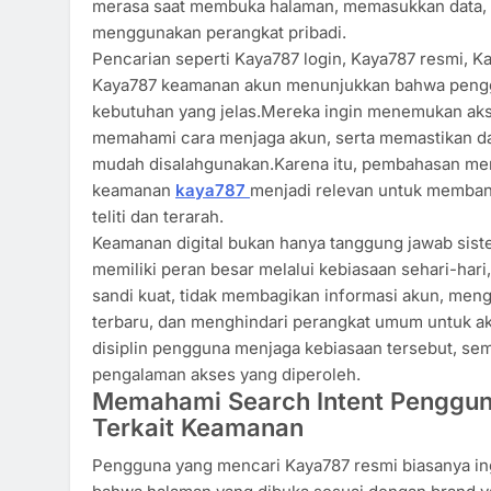
merasa saat membuka halaman, memasukkan data, 
menggunakan perangkat pribadi.
Pencarian seperti Kaya787 login, Kaya787 resmi, Ka
Kaya787 keamanan akun menunjukkan bahwa pengg
kebutuhan yang jelas.Mereka ingin menemukan aks
memahami cara menjaga akun, serta memastikan dat
mudah disalahgunakan.Karena itu, pembahasan men
keamanan
kaya787
menjadi relevan untuk memban
teliti dan terarah.
Keamanan digital bukan hanya tanggung jawab sis
memiliki peran besar melalui kebiasaan sehari-hari
sandi kuat, tidak membagikan informasi akun, me
terbaru, dan menghindari perangkat umum untuk a
disiplin pengguna menjaga kebiasaan tersebut, sem
pengalaman akses yang diperoleh.
Memahami Search Intent Penggu
Terkait Keamanan
Pengguna yang mencari Kaya787 resmi biasanya i