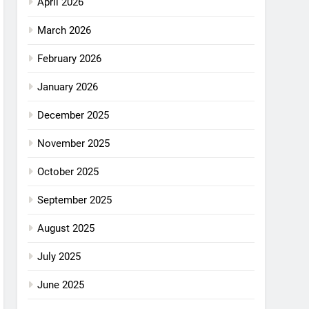
April 2026
March 2026
February 2026
January 2026
December 2025
November 2025
October 2025
September 2025
August 2025
July 2025
June 2025