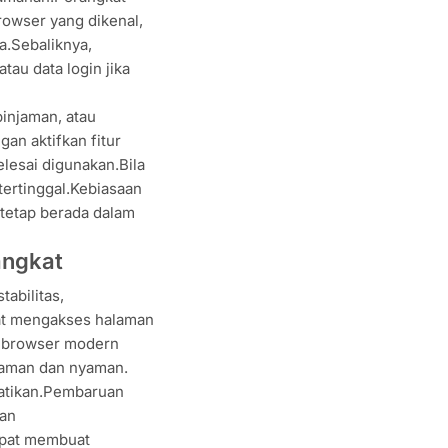
browser yang dikenal,
a.Sebaliknya,
au data login jika
injaman, atau
an aktifkan fitur
elesai digunakan.Bila
tertinggal.Kebiasaan
tetap berada dalam
angkat
abilitas,
aat mengakses halaman
n browser modern
h aman dan nyaman.
hatikan.Pembaruan
dan
apat membuat