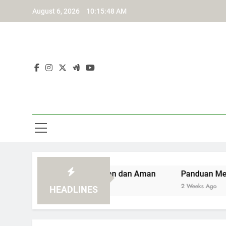
Skip
August 6, 2026
10:15:49 AM
to
content
M A
Dapatkan P
e yang Lebih Efisien dan Aman
Panduan Memilih Jalur A
2 Weeks Ago
HEADLINES