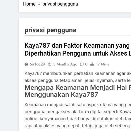
Home
privasi pengguna
privasi pengguna
Kaya787 dan Faktor Keamanan yang 
Diperhatikan Pengguna untuk Akses
6a1cc29
3 Months Ago
0
17 Mins
Kaya787 membutuhkan perhatian keamanan agar aku
akses pengguna tetap aman, jelas, nyaman, serta leb
Mengapa Keamanan Menjadi Hal P
Menggunakan Kaya787
Keamanan menjadi salah satu aspek utama yang perl
pengguna mengakses platform digital seperti Kaya7
online, kenyamanan tidak hanya ditentukan oleh ta
rapi atau akses yang cepat, tetapi juga oleh sebe