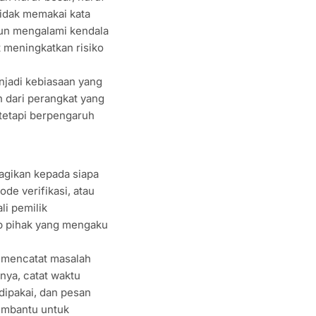
tidak memakai kata
kun mengalami kendala
 meningkatkan risiko
njadi kebiasaan yang
 dari perangkat yang
 tetapi berpengaruh
bagikan kepada siapa
de verifikasi, atau
li pemilik
ap pihak yang mengaku
 mencatat masalah
nya, catat waktu
dipakai, dan pesan
membantu untuk