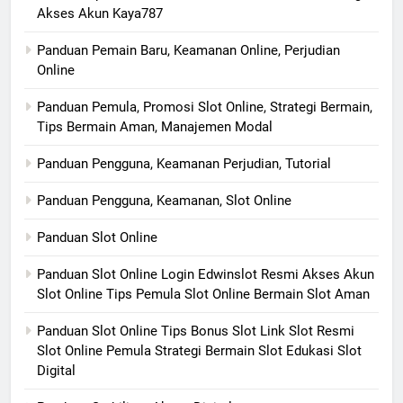
Akses Akun Kaya787
Panduan Pemain Baru, Keamanan Online, Perjudian
Online
Panduan Pemula, Promosi Slot Online, Strategi Bermain,
Tips Bermain Aman, Manajemen Modal
Panduan Pengguna, Keamanan Perjudian, Tutorial
Panduan Pengguna, Keamanan, Slot Online
Panduan Slot Online
Panduan Slot Online Login Edwinslot Resmi Akses Akun
Slot Online Tips Pemula Slot Online Bermain Slot Aman
Panduan Slot Online Tips Bonus Slot Link Slot Resmi
Slot Online Pemula Strategi Bermain Slot Edukasi Slot
Digital