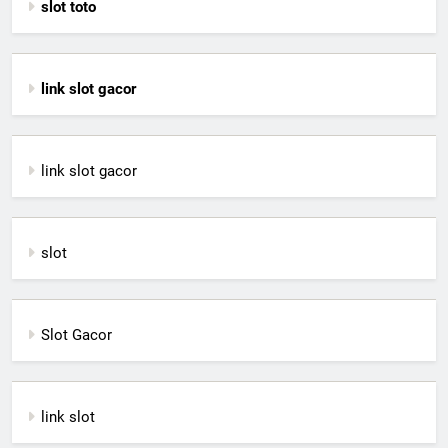
slot toto
link slot gacor
link slot gacor
slot
Slot Gacor
link slot