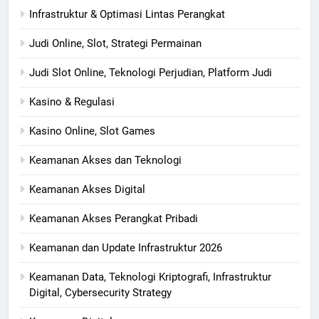
Infrastruktur & Optimasi Lintas Perangkat
Judi Online, Slot, Strategi Permainan
Judi Slot Online, Teknologi Perjudian, Platform Judi
Kasino & Regulasi
Kasino Online, Slot Games
Keamanan Akses dan Teknologi
Keamanan Akses Digital
Keamanan Akses Perangkat Pribadi
Keamanan dan Update Infrastruktur 2026
Keamanan Data, Teknologi Kriptografi, Infrastruktur
Digital, Cybersecurity Strategy