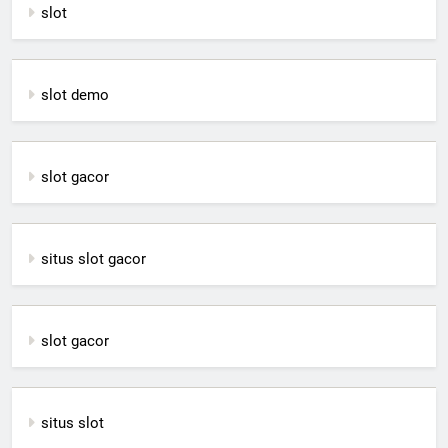
slot
slot demo
slot gacor
situs slot gacor
slot gacor
situs slot