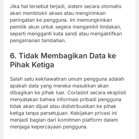
Jika hal tersebut terjadi, sistem secara otomatis
akan memblokir akses atau mengirimkan
peringatan ke pengguna. Ini memungkinkan
pemilik akun untuk segera mengambil tindakan,
seperti mengganti kata sandi atau mengaktifkan
pengamanan tambahan.
6. Tidak Membagikan Data ke
Pihak Ketiga
Salah satu kekhawatiran umum pengguna adalah
apakah data yang mereka masukkan akan
dibagikan ke pihak luar. Corlaslot secara eksplisit
menyatakan bahwa informasi pribadi pengguna
tidak akan dijual atau didistribusikan ke pihak
ketiga tanpa persetujuan. Kebijakan privasi ini
menjadi bagian dari komitmen platform dalam
menjaga kepercayaan pengguna.