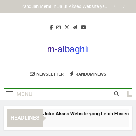
Skip
Cara Menjaga Performa Perangkat saat
to
Mengakses KAYA787 Alternatif
content
Panduan Menjaga Privasi Perangkat saat
Menggunakan KAYA787 Alternatif
Panduan Memilih Jalur Akses Website yang Lebih
Efisien dan Aman
Panduan Memilih Jalur Akses Website yang
Efisien, Stabil, dan Aman
Cara Menjaga Performa Perangkat saat
Mengakses KAYA787 Alternatif
M Albaghli
Dapatkan Produk Kecantikan Berkualitas Di
Panduan Menjaga Privasi Perangkat saat
NEWSLETTER
RANDOM NEWS
Menggunakan KAYA787 Alternatif
M Albaghli.
MENU
nduan Memilih Jalur Akses Website yang Lebih Efisien dan 
HEADLINES
Weeks Ago