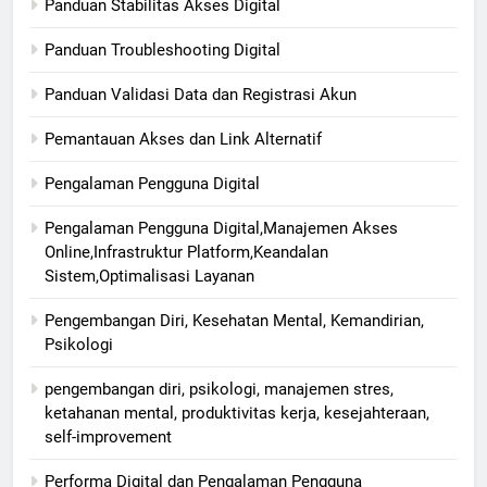
Panduan Stabilitas Akses Digital
Panduan Troubleshooting Digital
Panduan Validasi Data dan Registrasi Akun
Pemantauan Akses dan Link Alternatif
Pengalaman Pengguna Digital
Pengalaman Pengguna Digital,Manajemen Akses
Online,Infrastruktur Platform,Keandalan
Sistem,Optimalisasi Layanan
Pengembangan Diri, Kesehatan Mental, Kemandirian,
Psikologi
pengembangan diri, psikologi, manajemen stres,
ketahanan mental, produktivitas kerja, kesejahteraan,
self-improvement
Performa Digital dan Pengalaman Pengguna