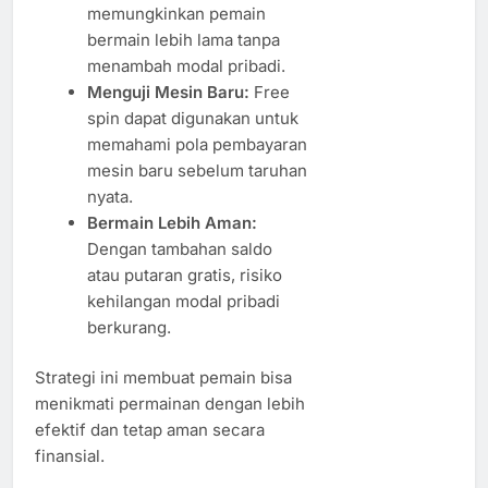
memungkinkan pemain
bermain lebih lama tanpa
menambah modal pribadi.
Menguji Mesin Baru:
Free
spin dapat digunakan untuk
memahami pola pembayaran
mesin baru sebelum taruhan
nyata.
Bermain Lebih Aman:
Dengan tambahan saldo
atau putaran gratis, risiko
kehilangan modal pribadi
berkurang.
Strategi ini membuat pemain bisa
menikmati permainan dengan lebih
efektif dan tetap aman secara
finansial.