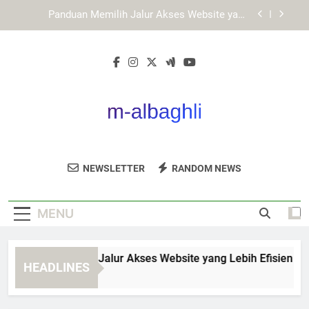
Skip
Cara Menjaga Performa Perangkat saat
to
Mengakses KAYA787 Alternatif
content
Panduan Menjaga Privasi Perangkat saat
Menggunakan KAYA787 Alternatif
Panduan Memilih Jalur Akses Website yang Lebih
Efisien dan Aman
Panduan Memilih Jalur Akses Website yang
Efisien, Stabil, dan Aman
Cara Menjaga Performa Perangkat saat
Mengakses KAYA787 Alternatif
M Albaghli
Dapatkan Produk Kecantikan Berkualitas Di
Panduan Menjaga Privasi Perangkat saat
NEWSLETTER
RANDOM NEWS
Menggunakan KAYA787 Alternatif
M Albaghli.
MENU
nduan Memilih Jalur Akses Website yang Lebih Efisien dan 
HEADLINES
Weeks Ago