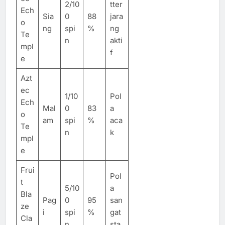
2/10
tter
Ech
Sia
0
88
jara
o
ng
spi
%
ng
Te
n
akti
mpl
f
e
Azt
ec
1/10
Pol
Ech
Mal
0
83
a
o
am
spi
%
aca
Te
n
k
mpl
e
Frui
Pol
t
5/10
a
Bla
Pag
0
95
san
ze
i
spi
%
gat
Cla
n
sta