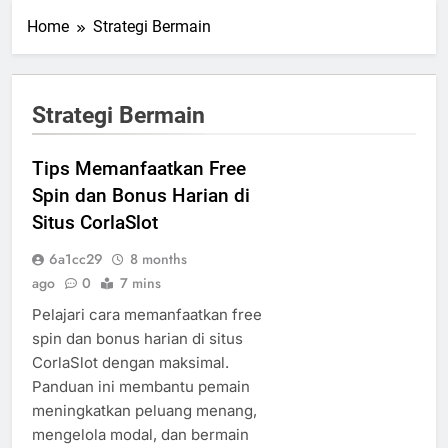
Home
Strategi Bermain
Strategi Bermain
Tips Memanfaatkan Free
Spin dan Bonus Harian di
Situs CorlaSlot
6a1cc29
8 months
ago
0
7 mins
Pelajari cara memanfaatkan free
spin dan bonus harian di situs
CorlaSlot dengan maksimal.
Panduan ini membantu pemain
meningkatkan peluang menang,
mengelola modal, dan bermain