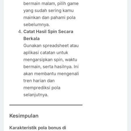
bermain malam, pilih game
yang sudah sering kamu
mainkan dan pahami pola
sebelumnya.
Catat Hasil Spin Secara
Berkala
Gunakan spreadsheet atau
aplikasi catatan untuk
mengarsipkan spin, waktu
bermain, serta hasilnya. Ini
akan membantu mengenali
tren harian dan
memprediksi pola
selanjutnya.
Kesimpulan
Karakteristik pola bonus di