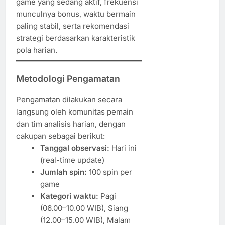
game yang sedang aktif, frekuensi
munculnya bonus, waktu bermain
paling stabil, serta rekomendasi
strategi berdasarkan karakteristik
pola harian.
Metodologi Pengamatan
Pengamatan dilakukan secara
langsung oleh komunitas pemain
dan tim analisis harian, dengan
cakupan sebagai berikut:
Tanggal observasi:
Hari ini
(real-time update)
Jumlah spin:
100 spin per
game
Kategori waktu:
Pagi
(06.00–10.00 WIB), Siang
(12.00–15.00 WIB), Malam