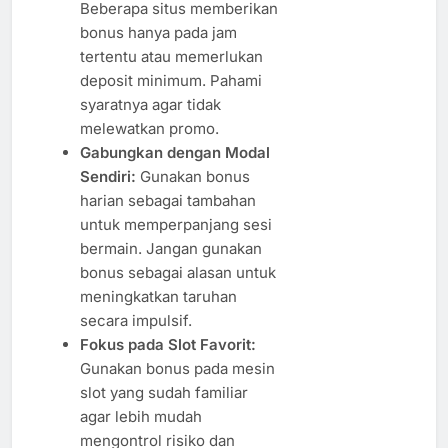
Beberapa situs memberikan
bonus hanya pada jam
tertentu atau memerlukan
deposit minimum. Pahami
syaratnya agar tidak
melewatkan promo.
Gabungkan dengan Modal
Sendiri:
Gunakan bonus
harian sebagai tambahan
untuk memperpanjang sesi
bermain. Jangan gunakan
bonus sebagai alasan untuk
meningkatkan taruhan
secara impulsif.
Fokus pada Slot Favorit:
Gunakan bonus pada mesin
slot yang sudah familiar
agar lebih mudah
mengontrol risiko dan