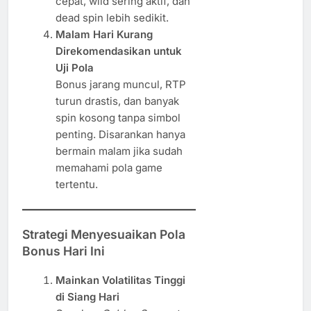
cepat, wild sering aktif, dan
dead spin lebih sedikit.
Malam Hari Kurang
Direkomendasikan untuk
Uji Pola
Bonus jarang muncul, RTP
turun drastis, dan banyak
spin kosong tanpa simbol
penting. Disarankan hanya
bermain malam jika sudah
memahami pola game
tertentu.
Strategi Menyesuaikan Pola
Bonus Hari Ini
Mainkan Volatilitas Tinggi
di Siang Hari