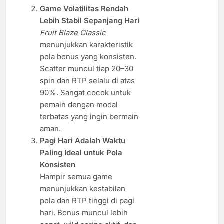
Game Volatilitas Rendah
Lebih Stabil Sepanjang Hari
Fruit Blaze Classic
menunjukkan karakteristik
pola bonus yang konsisten.
Scatter muncul tiap 20–30
spin dan RTP selalu di atas
90%. Sangat cocok untuk
pemain dengan modal
terbatas yang ingin bermain
aman.
Pagi Hari Adalah Waktu
Paling Ideal untuk Pola
Konsisten
Hampir semua game
menunjukkan kestabilan
pola dan RTP tinggi di pagi
hari. Bonus muncul lebih