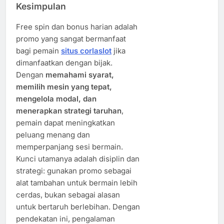
Kesimpulan
Free spin dan bonus harian adalah
promo yang sangat bermanfaat
bagi pemain
situs corlaslot
jika
dimanfaatkan dengan bijak.
Dengan
memahami syarat,
memilih mesin yang tepat,
mengelola modal, dan
menerapkan strategi taruhan
,
pemain dapat meningkatkan
peluang menang dan
memperpanjang sesi bermain.
Kunci utamanya adalah disiplin dan
strategi: gunakan promo sebagai
alat tambahan untuk bermain lebih
cerdas, bukan sebagai alasan
untuk bertaruh berlebihan. Dengan
pendekatan ini, pengalaman