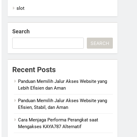
slot
Search
SEARCH
Recent Posts
Panduan Memilih Jalur Akses Website yang
Lebih Efisien dan Aman
Panduan Memilih Jalur Akses Website yang
Efisien, Stabil, dan Aman
Cara Menjaga Performa Perangkat saat
Mengakses KAYA787 Alternatif