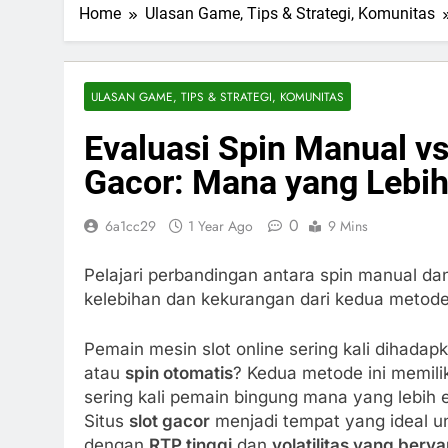
Home
Ulasan Game, Tips & Strategi, Komunitas
ULASAN GAME, TIPS & STRATEGI, KOMUNITAS
Evaluasi Spin Manual vs
Gacor: Mana yang Lebi
0
6a1cc29
1 Year Ago
9 Mins
Pelajari perbandingan antara spin manual da
kelebihan dan kekurangan dari kedua metod
Pemain mesin slot online sering kali dihadap
atau
spin otomatis
? Kedua metode ini memil
sering kali pemain bingung mana yang lebih 
Situs
slot gacor
menjadi tempat yang ideal un
dengan
RTP tinggi
dan
volatilitas yang berva