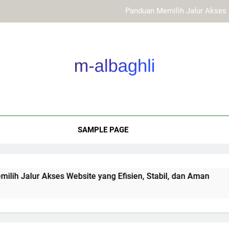
Panduan Memilih Jalur Akses W
Cara Menjaga Performa Perangk
Panduan Menjaga Privasi Perangkat
Panduan Memilih Jalur Akses
lbaghli
Panduan Memilih Jalur Akses W
roduk Kecantikan Berkualitas Di M Albaghli.
Cara Menjaga Performa Perangk
SAMPLE PAGE
Panduan Menjaga Privasi Perangkat
kses Website yang Efisien, Stabil, dan Aman
Cara Menj
3 Weeks Ago