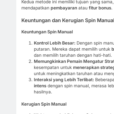
Kedua metode ini memiliki tujuan yang sama
mendapatkan
pembayaran
atau
fitur bonus
.
Keuntungan dan Kerugian Spin Manua
Keuntungan Spin Manual
Kontrol Lebih Besar:
Dengan spin manua
putaran. Mereka dapat memilih untuk
b
dan memilih taruhan dengan hati-hati.
Memungkinkan Pemain Mengatur Strate
kesempatan untuk
menerapkan strateg
untuk meningkatkan taruhan atau meng
Interaksi yang Lebih Terlibat:
Beberapa
intens
dengan spin manual, merasa leb
hasilnya.
Kerugian Spin Manual