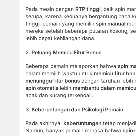
Pada mesin dengan
RTP tinggi
, baik spin m
serupa, karena keduanya bergantung pada
tinggi
, pemain yang memilih
spin manual
mun
mereka setelah beberapa putaran kosong, 
lebih cepat kehilangan dana.
2.
Peluang Memicu Fitur Bonus
Beberapa pemain melaporkan bahwa
spin m
dalam memilih waktu untuk
memicu fitur bon
menunggu fitur bonus
dengan taruhan lebih b
spin otomatis
lebih
membantu dalam memicu 
acak dan kurang terkendali.
3.
Keberuntungan dan Psikologi Pemain
Pada akhirnya,
keberuntungan
tetap menjadi
Namun, banyak pemain merasa bahwa
spin