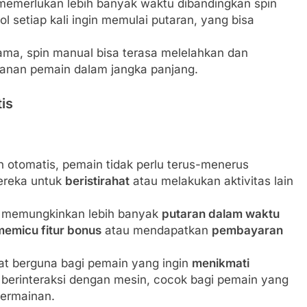
emerlukan lebih banyak waktu dibandingkan spin
 setiap kali ingin memulai putaran, yang bisa
ama, spin manual bisa terasa melelahkan dan
anan pemain dalam jangka panjang.
is
 otomatis, pemain tidak perlu terus-menerus
ereka untuk
beristirahat
atau melakukan aktivitas lain
 memungkinkan lebih banyak
putaran dalam waktu
memicu fitur bonus
atau mendapatkan
pembayaran
at berguna bagi pemain yang ingin
menikmati
berinteraksi dengan mesin, cocok bagi pemain yang
 permainan.