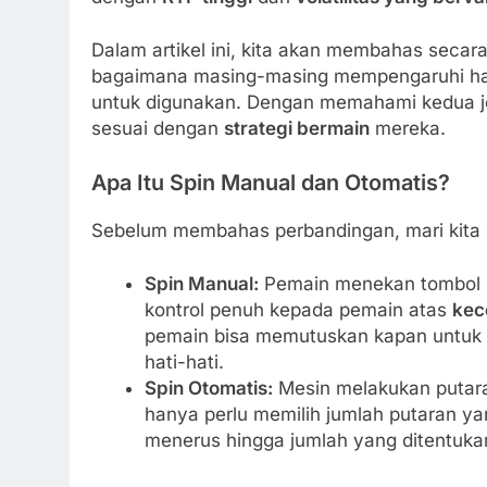
Dalam artikel ini, kita akan membahas seca
bagaimana masing-masing mempengaruhi has
untuk digunakan. Dengan memahami kedua jen
sesuai dengan
strategi bermain
mereka.
Apa Itu Spin Manual dan Otomatis?
Sebelum membahas perbandingan, mari kita d
Spin Manual:
Pemain menekan tombol un
kontrol penuh kepada pemain atas
kec
pemain bisa memutuskan kapan untuk
hati-hati.
Spin Otomatis:
Mesin melakukan putara
hanya perlu memilih jumlah putaran ya
menerus hingga jumlah yang ditentukan