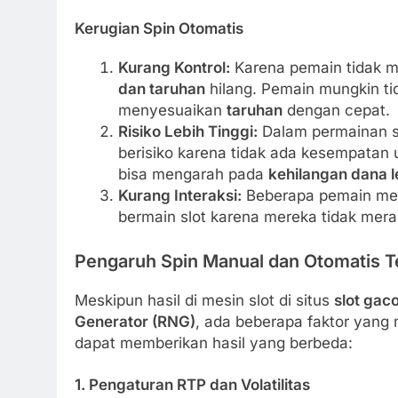
Kerugian Spin Otomatis
Kurang Kontrol:
Karena pemain tidak m
dan taruhan
hilang. Pemain mungkin t
menyesuaikan
taruhan
dengan cepat.
Risiko Lebih Tinggi:
Dalam permainan s
berisiko karena tidak ada kesempatan
bisa mengarah pada
kehilangan dana l
Kurang Interaksi:
Beberapa pemain m
bermain slot karena mereka tidak mer
Pengaruh Spin Manual dan Otomatis Te
Meskipun hasil di mesin slot di situs
slot gac
Generator (RNG)
, ada beberapa faktor yan
dapat memberikan hasil yang berbeda:
1.
Pengaturan RTP dan Volatilitas