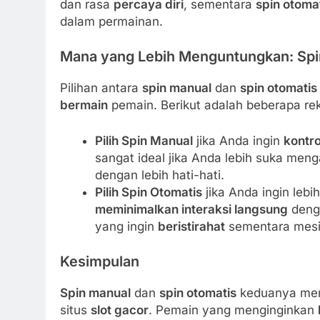
dan rasa
percaya diri
, sementara
spin otoma
dalam permainan.
Mana yang Lebih Menguntungkan: Spi
Pilihan antara
spin manual
dan
spin otomatis
bermain
pemain. Berikut adalah beberapa re
Pilih Spin Manual
jika Anda ingin
kontro
sangat ideal jika Anda lebih suka meng
dengan lebih hati-hati.
Pilih Spin Otomatis
jika Anda ingin leb
meminimalkan interaksi langsung
denga
yang ingin
beristirahat
sementara mesin
Kesimpulan
Spin manual
dan
spin otomatis
keduanya memi
situs
slot gacor
. Pemain yang menginginkan