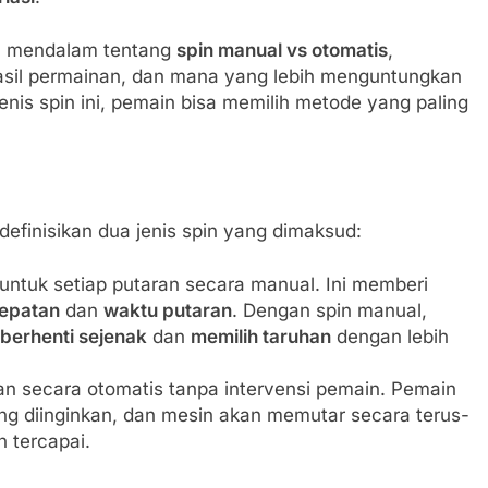
ra mendalam tentang
spin manual vs otomatis
,
il permainan, dan mana yang lebih menguntungkan
is spin ini, pemain bisa memilih metode yang paling
efinisikan dua jenis spin yang dimaksud:
tuk setiap putaran secara manual. Ini memberi
epatan
dan
waktu putaran
. Dengan spin manual,
berhenti sejenak
dan
memilih taruhan
dengan lebih
n secara otomatis tanpa intervensi pemain. Pemain
ng diinginkan, dan mesin akan memutar secara terus-
 tercapai.