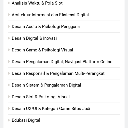
Analisis Waktu & Pola Slot
Arsitektur Informasi dan Efisiensi Digital
Desain Audio & Psikologi Pengguna
Desain Digital & Inovasi
Desain Game & Psikologi Visual
Desain Pengalaman Digital, Navigasi Platform Online
Desain Responsif & Pengalaman Multi-Perangkat
Desain Sistem & Pengalaman Digital
Desain Slot & Psikologi Visual
Desain UX/UI & Kategori Game Situs Judi
Edukasi Digital