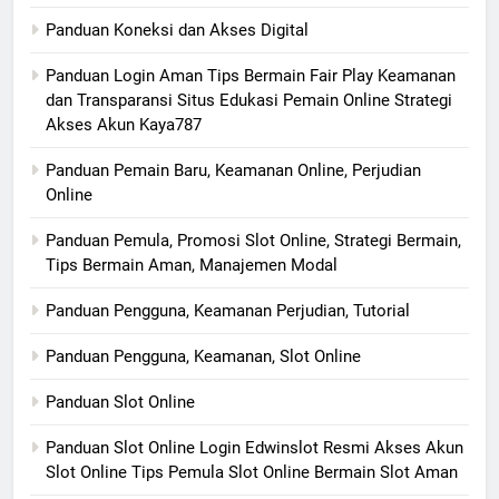
Panduan Koneksi dan Akses Digital
Panduan Login Aman Tips Bermain Fair Play Keamanan
dan Transparansi Situs Edukasi Pemain Online Strategi
Akses Akun Kaya787
Panduan Pemain Baru, Keamanan Online, Perjudian
Online
Panduan Pemula, Promosi Slot Online, Strategi Bermain,
Tips Bermain Aman, Manajemen Modal
Panduan Pengguna, Keamanan Perjudian, Tutorial
Panduan Pengguna, Keamanan, Slot Online
Panduan Slot Online
Panduan Slot Online Login Edwinslot Resmi Akses Akun
Slot Online Tips Pemula Slot Online Bermain Slot Aman