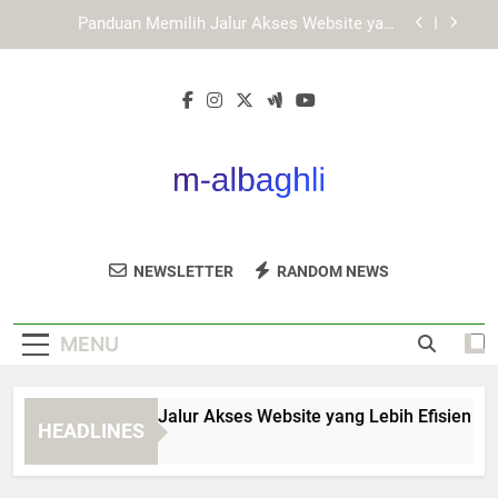
Skip
Cara Menjaga Performa Perangkat saat
to
Mengakses KAYA787 Alternatif
content
Panduan Menjaga Privasi Perangkat saat
Menggunakan KAYA787 Alternatif
Panduan Memilih Jalur Akses Website yang Lebih
Efisien dan Aman
Panduan Memilih Jalur Akses Website yang
Efisien, Stabil, dan Aman
Cara Menjaga Performa Perangkat saat
Mengakses KAYA787 Alternatif
M Albaghli
Dapatkan Produk Kecantikan Berkualitas Di
Panduan Menjaga Privasi Perangkat saat
NEWSLETTER
RANDOM NEWS
Menggunakan KAYA787 Alternatif
M Albaghli.
MENU
nduan Memilih Jalur Akses Website yang Lebih Efisien dan A
HEADLINES
Weeks Ago