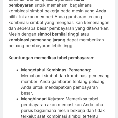
pembayaran
untuk memahami bagaimana
kombinasi simbol bekerja pada mesin yang Anda
pilih. Ini akan memberi Anda gambaran tentang
kombinasi simbol yang menghasilkan kemenangan
dan seberapa besar pembayaran yang ditawarkan.
Mesin dengan
simbol bernilai tinggi
atau
kombinasi pemenang jarang
dapat memberikan
peluang pembayaran lebih tinggi.
Keuntungan memeriksa tabel pembayaran
:
Mengetahui Kombinasi Pemenang
:
Memahami simbol dan kombinasi pemenang
memberi Anda gambaran tentang peluang
Anda untuk mendapatkan pembayaran
besar.
Menghindari Kejutan
: Memeriksa tabel
pembayaran akan memastikan Anda tahu
persis bagaimana mesin bekerja dan tidak
terkejut saat kombinasi simbol tertentu