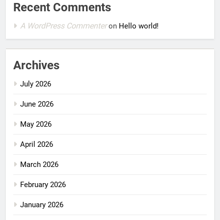
Recent Comments
A WordPress Commenter
on
Hello world!
Archives
July 2026
June 2026
May 2026
April 2026
March 2026
February 2026
January 2026