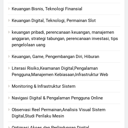
Keuangan Bisnis, Teknologi Finansial
Keuangan Digital, Teknologi, Permainan Slot
keuangan pribadi, perencanaan keuangan, manajemen
anggaran, strategi tabungan, perencanaan investasi, tips
pengelolaan uang
Keuangan, Game, Pengembangan Diri, Hiburan
Literasi Risiko,Keamanan Digital,Pengalaman
Pengguna,Manajemen Kebiasaan,Infrastruktur Web
Monitoring & Infrastruktur Sistem
Navigasi Digital & Pengalaman Pengguna Online
Observasi Reel Permainan,Analisis Visual Sistem
Digital,Studi Perilaku Mesin
Optimasi Akses dan Perlindungan Digital