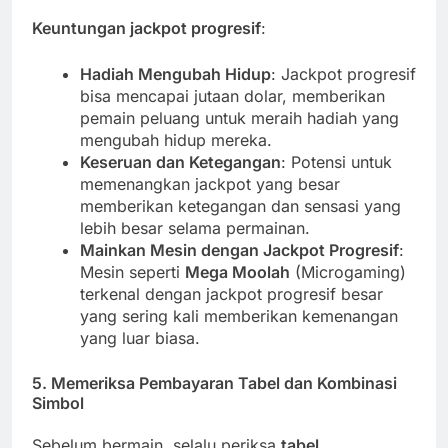
Keuntungan jackpot progresif
:
Hadiah Mengubah Hidup
: Jackpot progresif
bisa mencapai jutaan dolar, memberikan
pemain peluang untuk meraih hadiah yang
mengubah hidup mereka.
Keseruan dan Ketegangan
: Potensi untuk
memenangkan jackpot yang besar
memberikan ketegangan dan sensasi yang
lebih besar selama permainan.
Mainkan Mesin dengan Jackpot Progresif
:
Mesin seperti
Mega Moolah
(Microgaming)
terkenal dengan jackpot progresif besar
yang sering kali memberikan kemenangan
yang luar biasa.
5.
Memeriksa Pembayaran Tabel dan Kombinasi
Simbol
Sebelum bermain, selalu periksa
tabel