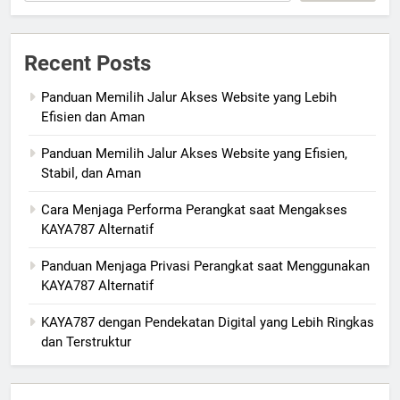
Recent Posts
Panduan Memilih Jalur Akses Website yang Lebih
Efisien dan Aman
Panduan Memilih Jalur Akses Website yang Efisien,
Stabil, dan Aman
Cara Menjaga Performa Perangkat saat Mengakses
KAYA787 Alternatif
Panduan Menjaga Privasi Perangkat saat Menggunakan
KAYA787 Alternatif
KAYA787 dengan Pendekatan Digital yang Lebih Ringkas
dan Terstruktur