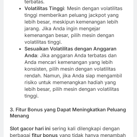
terbatas.
Volatilitas Tinggi
: Mesin dengan volatilitas
tinggi memberikan peluang jackpot yang
lebih besar, meskipun kemenangan lebih
jarang. Jika Anda ingin mengejar
kemenangan besar, pilih mesin dengan
volatilitas tinggi.
Sesuaikan Volatilitas dengan Anggaran
Anda
: Jika anggaran Anda terbatas dan
Anda mencari kemenangan yang lebih
konsisten, pilih mesin dengan volatilitas
rendah. Namun, jika Anda siap mengambil
risiko untuk memenangkan hadiah yang
lebih besar, pilih mesin dengan volatilitas
tinggi.
3.
Fitur Bonus yang Dapat Meningkatkan Peluang
Menang
Slot gacor hari ini
sering kali dilengkapi dengan
berbagai
fitur bonus
yang tidak hanya menambah