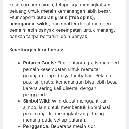
keseruan permainan, tetapi juga meningkatkan
peluang untuk meraih kemenangan lebih besar.
Fitur seperti
putaran gratis (free spins)
,
pengganda
,
wilds
, dan
scatter
dapat memberi
pemain lebih banyak kesempatan untuk menang,
bahkan tanpa bertaruh lebih banyak.
Keuntungan fitur bonus
:
Putaran Gratis
: Fitur putaran gratis memberi
pemain kesempatan untuk memutar
gulungan tanpa biaya tambahan. Selama
putaran gratis, kemenangan bisa lebih besar
karena sering kali disertai dengan
pengganda.
Simbol Wild
: Wild dapat menggantikan
simbol lain untuk membentuk kombinasi
pemenang. Ini meningkatkan peluang
menang pada setiap putaran.
Pengganda
: Beberapa mesin slot