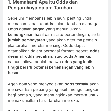
1.
Memahami Apa Itu Odds dan
Pengaruhnya dalam Taruhan
Sebelum membahas lebih jauh, penting untuk
memahami apa itu
odds
dalam taruhan olahraga.
Odds adalah
angka
yang menunjukkan
kemungkinan hasil
dari suatu pertandingan, serta
jumlah pembayaran
yang akan diterima pemain
jika taruhan mereka menang. Odds dapat
ditampilkan dalam berbagai format, seperti
odds
desimal
,
odds pecahan
, atau
odds Amerika
,
namun intinya adalah bahwa
odds yang lebih
tinggi
berarti
potensi kemenangan yang lebih
besar
.
Agen bola yang menyediakan
odds terbaik
akan
menawarkan peluang yang lebih menguntungkan
bagi pemain, yang memungkinkan mereka untuk
memaksimalkan hasil taruhan mereka.