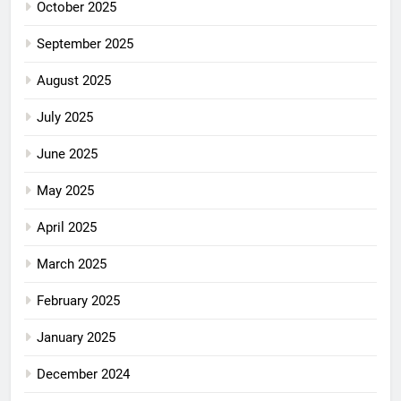
October 2025
September 2025
August 2025
July 2025
June 2025
May 2025
April 2025
March 2025
February 2025
January 2025
December 2024