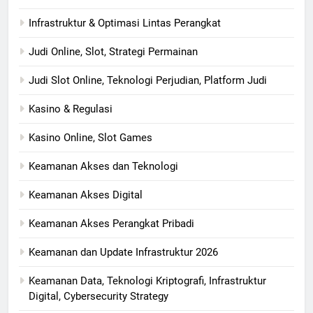
Infrastruktur & Optimasi Lintas Perangkat
Judi Online, Slot, Strategi Permainan
Judi Slot Online, Teknologi Perjudian, Platform Judi
Kasino & Regulasi
Kasino Online, Slot Games
Keamanan Akses dan Teknologi
Keamanan Akses Digital
Keamanan Akses Perangkat Pribadi
Keamanan dan Update Infrastruktur 2026
Keamanan Data, Teknologi Kriptografi, Infrastruktur
Digital, Cybersecurity Strategy