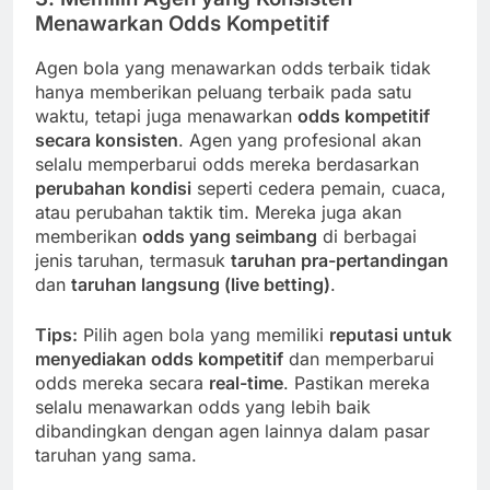
Menawarkan Odds Kompetitif
Agen bola yang menawarkan odds terbaik tidak
hanya memberikan peluang terbaik pada satu
waktu, tetapi juga menawarkan
odds kompetitif
secara konsisten
. Agen yang profesional akan
selalu memperbarui odds mereka berdasarkan
perubahan kondisi
seperti cedera pemain, cuaca,
atau perubahan taktik tim. Mereka juga akan
memberikan
odds yang seimbang
di berbagai
jenis taruhan, termasuk
taruhan pra-pertandingan
dan
taruhan langsung (live betting)
.
Tips:
Pilih agen bola yang memiliki
reputasi untuk
menyediakan odds kompetitif
dan memperbarui
odds mereka secara
real-time
. Pastikan mereka
selalu menawarkan odds yang lebih baik
dibandingkan dengan agen lainnya dalam pasar
taruhan yang sama.