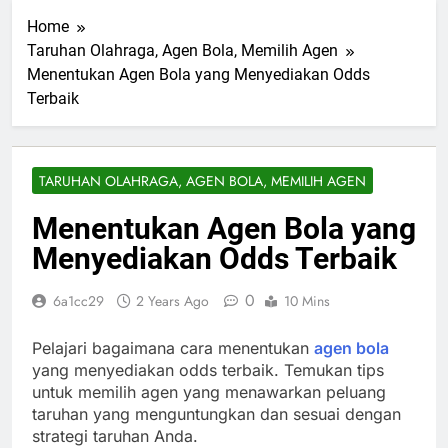
Home
Taruhan Olahraga, Agen Bola, Memilih Agen
Menentukan Agen Bola yang Menyediakan Odds
Terbaik
TARUHAN OLAHRAGA, AGEN BOLA, MEMILIH AGEN
Menentukan Agen Bola yang
Menyediakan Odds Terbaik
0
6a1cc29
2 Years Ago
10 Mins
Pelajari bagaimana cara menentukan
agen bola
yang menyediakan odds terbaik. Temukan tips
untuk memilih agen yang menawarkan peluang
taruhan yang menguntungkan dan sesuai dengan
strategi taruhan Anda.