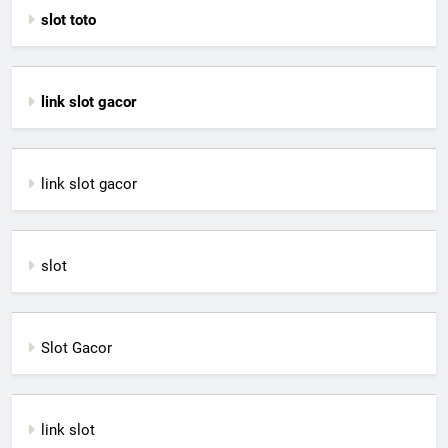
slot toto
link slot gacor
link slot gacor
slot
Slot Gacor
link slot