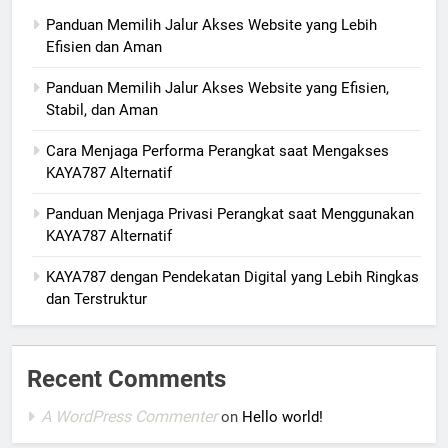
Panduan Memilih Jalur Akses Website yang Lebih
Efisien dan Aman
Panduan Memilih Jalur Akses Website yang Efisien,
Stabil, dan Aman
Cara Menjaga Performa Perangkat saat Mengakses
KAYA787 Alternatif
Panduan Menjaga Privasi Perangkat saat Menggunakan
KAYA787 Alternatif
KAYA787 dengan Pendekatan Digital yang Lebih Ringkas
dan Terstruktur
Recent Comments
A WordPress Commenter
on
Hello world!