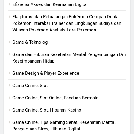
Efisiensi Akses dan Keamanan Digital
Eksplorasi dan Petualangan Pokémon Geografi Dunia
Pokémon Interaksi Trainer dan Lingkungan Budaya dan
Wilayah Pokémon Analisis Lore Pokémon
Game & Teknologi
Game dan Hiburan Kesehatan Mental Pengembangan Diri
Keseimbangan Hidup
Game Design & Player Experience
Game Online, Slot
Game Online, Slot Online, Panduan Bermain
Game Online, Slot, Hiburan, Kasino
Game Online, Tips Gaming Sehat, Kesehatan Mental,
Pengelolaan Stres, Hiburan Digital