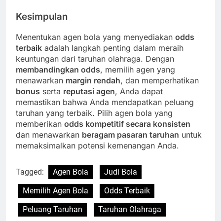
Kesimpulan
Menentukan agen bola yang menyediakan
odds
terbaik
adalah langkah penting dalam meraih
keuntungan dari taruhan olahraga. Dengan
membandingkan odds
, memilih agen yang
menawarkan
margin rendah
, dan memperhatikan
bonus
serta
reputasi agen
, Anda dapat
memastikan bahwa Anda mendapatkan peluang
taruhan yang terbaik. Pilih agen bola yang
memberikan
odds kompetitif secara konsisten
dan menawarkan
beragam pasaran taruhan
untuk
memaksimalkan potensi kemenangan Anda.
Tagged:
Agen Bola
Judi Bola
Memilih Agen Bola
Odds Terbaik
Peluang Taruhan
Taruhan Olahraga