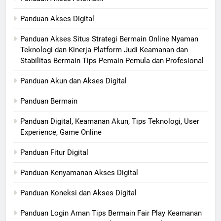
Panduan Akses Digital
Panduan Akses Situs Strategi Bermain Online Nyaman
Teknologi dan Kinerja Platform Judi Keamanan dan
Stabilitas Bermain Tips Pemain Pemula dan Profesional
Panduan Akun dan Akses Digital
Panduan Bermain
Panduan Digital, Keamanan Akun, Tips Teknologi, User
Experience, Game Online
Panduan Fitur Digital
Panduan Kenyamanan Akses Digital
Panduan Koneksi dan Akses Digital
Panduan Login Aman Tips Bermain Fair Play Keamanan