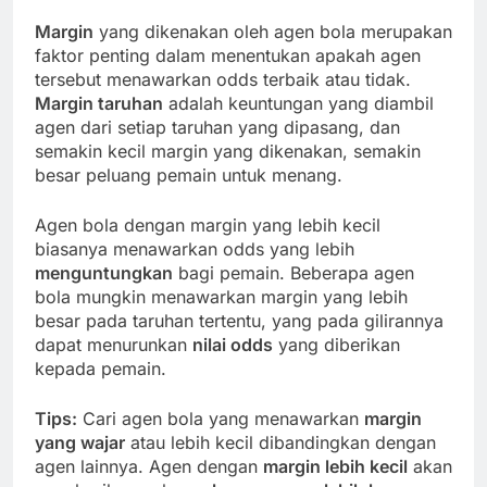
Margin
yang dikenakan oleh agen bola merupakan
faktor penting dalam menentukan apakah agen
tersebut menawarkan odds terbaik atau tidak.
Margin taruhan
adalah keuntungan yang diambil
agen dari setiap taruhan yang dipasang, dan
semakin kecil margin yang dikenakan, semakin
besar peluang pemain untuk menang.
Agen bola dengan margin yang lebih kecil
biasanya menawarkan odds yang lebih
menguntungkan
bagi pemain. Beberapa agen
bola mungkin menawarkan margin yang lebih
besar pada taruhan tertentu, yang pada gilirannya
dapat menurunkan
nilai odds
yang diberikan
kepada pemain.
Tips:
Cari agen bola yang menawarkan
margin
yang wajar
atau lebih kecil dibandingkan dengan
agen lainnya. Agen dengan
margin lebih kecil
akan