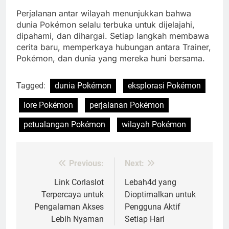
Perjalanan antar wilayah menunjukkan bahwa
dunia Pokémon selalu terbuka untuk dijelajahi,
dipahami, dan dihargai. Setiap langkah membawa
cerita baru, memperkaya hubungan antara Trainer,
Pokémon, dan dunia yang mereka huni bersama.
Tagged:
dunia Pokémon
eksplorasi Pokémon
lore Pokémon
perjalanan Pokémon
petualangan Pokémon
wilayah Pokémon
Previous:
Next:
Post
navigation
Link Corlaslot
Lebah4d yang
Terpercaya untuk
Dioptimalkan untuk
Pengalaman Akses
Pengguna Aktif
Lebih Nyaman
Setiap Hari