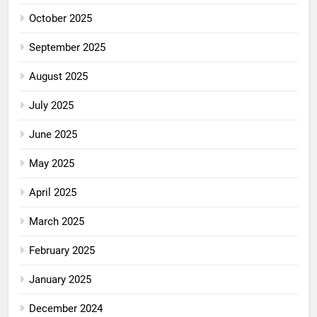
October 2025
September 2025
August 2025
July 2025
June 2025
May 2025
April 2025
March 2025
February 2025
January 2025
December 2024