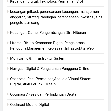
Keuangan Digital, Teknologi, Permainan Slot
keuangan pribadi, perencanaan keuangan, manajemen
anggaran, strategi tabungan, perencanaan investasi, tips
pengelolaan uang
Keuangan, Game, Pengembangan Diri, Hiburan
Literasi Risiko,Keamanan Digital,Pengalaman
Pengguna,Manajemen Kebiasaan,Infrastruktur Web
Monitoring & Infrastruktur Sistem
Navigasi Digital & Pengalaman Pengguna Online
Observasi Reel Permainan,Analisis Visual Sistem
Digital,Studi Perilaku Mesin
Optimasi Akses dan Perlindungan Digital
Optimasi Mobile Digital