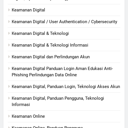
Keamanan Digital
Keamanan Digital / User Authentication / Cybersecurity
Keamanan Digital & Teknologi
Keamanan Digital & Teknologi Informasi
Keamanan Digital dan Perlindungan Akun
Keamanan Digital Panduan Login Aman Edukasi Anti-
Phishing Perlindungan Data Online
Keamanan Digital, Panduan Login, Teknologi Akses Akun
Keamanan Digital, Panduan Pengguna, Teknologi
Informasi
Keamanan Online