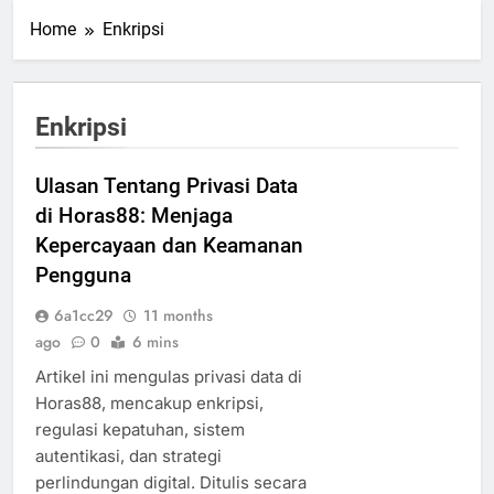
Home
Enkripsi
Enkripsi
Ulasan Tentang Privasi Data
di Horas88: Menjaga
Kepercayaan dan Keamanan
Pengguna
6a1cc29
11 months
ago
0
6 mins
Artikel ini mengulas privasi data di
Horas88, mencakup enkripsi,
regulasi kepatuhan, sistem
autentikasi, dan strategi
perlindungan digital. Ditulis secara