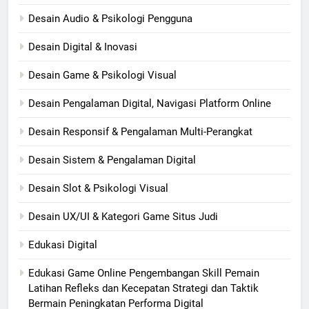
Desain Audio & Psikologi Pengguna
Desain Digital & Inovasi
Desain Game & Psikologi Visual
Desain Pengalaman Digital, Navigasi Platform Online
Desain Responsif & Pengalaman Multi-Perangkat
Desain Sistem & Pengalaman Digital
Desain Slot & Psikologi Visual
Desain UX/UI & Kategori Game Situs Judi
Edukasi Digital
Edukasi Game Online Pengembangan Skill Pemain
Latihan Refleks dan Kecepatan Strategi dan Taktik
Bermain Peningkatan Performa Digital