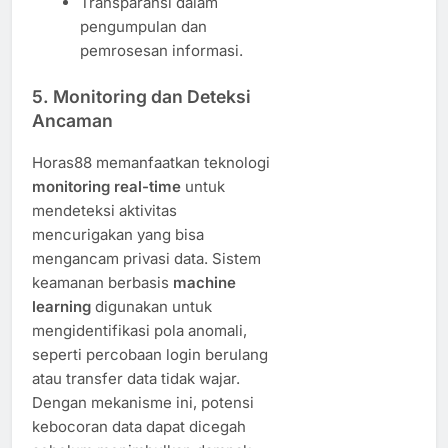
Transparansi dalam
pengumpulan dan
pemrosesan informasi.
5. Monitoring dan Deteksi
Ancaman
Horas88 memanfaatkan teknologi
monitoring real-time
untuk
mendeteksi aktivitas
mencurigakan yang bisa
mengancam privasi data. Sistem
keamanan berbasis
machine
learning
digunakan untuk
mengidentifikasi pola anomali,
seperti percobaan login berulang
atau transfer data tidak wajar.
Dengan mekanisme ini, potensi
kebocoran data dapat dicegah