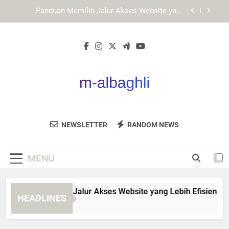
Skip
Cara Menjaga Performa Perangkat saat
to
Mengakses KAYA787 Alternatif
content
Panduan Menjaga Privasi Perangkat saat
Menggunakan KAYA787 Alternatif
Panduan Memilih Jalur Akses Website yang Lebih
Efisien dan Aman
Panduan Memilih Jalur Akses Website yang
Efisien, Stabil, dan Aman
Cara Menjaga Performa Perangkat saat
Mengakses KAYA787 Alternatif
M Albaghli
Dapatkan Produk Kecantikan Berkualitas Di
Panduan Menjaga Privasi Perangkat saat
NEWSLETTER
RANDOM NEWS
Menggunakan KAYA787 Alternatif
M Albaghli.
MENU
anduan Memilih Jalur Akses Website yang Lebih Efisien dan
HEADLINES
 Weeks Ago