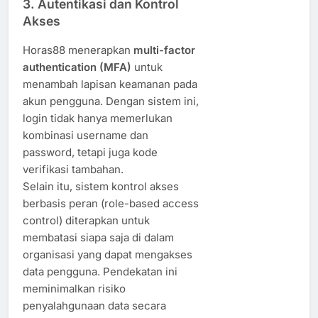
3. Autentikasi dan Kontrol
Akses
Horas88 menerapkan
multi-factor
authentication (MFA)
untuk
menambah lapisan keamanan pada
akun pengguna. Dengan sistem ini,
login tidak hanya memerlukan
kombinasi username dan
password, tetapi juga kode
verifikasi tambahan.
Selain itu, sistem kontrol akses
berbasis peran (role-based access
control) diterapkan untuk
membatasi siapa saja di dalam
organisasi yang dapat mengakses
data pengguna. Pendekatan ini
meminimalkan risiko
penyalahgunaan data secara