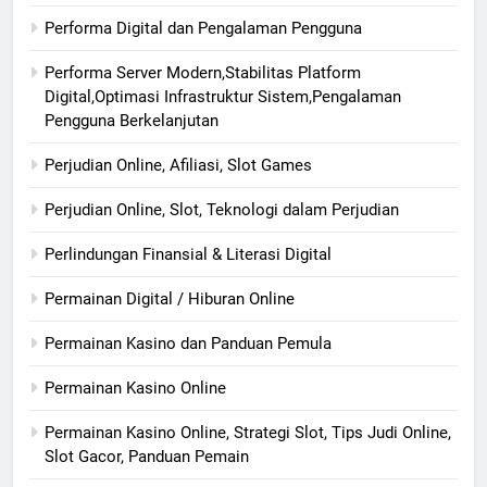
Performa Digital dan Pengalaman Pengguna
Performa Server Modern,Stabilitas Platform
Digital,Optimasi Infrastruktur Sistem,Pengalaman
Pengguna Berkelanjutan
Perjudian Online, Afiliasi, Slot Games
Perjudian Online, Slot, Teknologi dalam Perjudian
Perlindungan Finansial & Literasi Digital
Permainan Digital / Hiburan Online
Permainan Kasino dan Panduan Pemula
Permainan Kasino Online
Permainan Kasino Online, Strategi Slot, Tips Judi Online,
Slot Gacor, Panduan Pemain