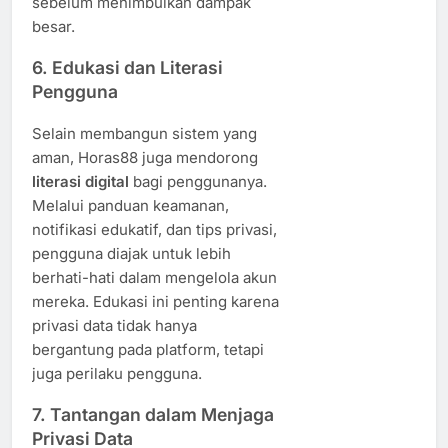
sebelum menimbulkan dampak
besar.
6. Edukasi dan Literasi
Pengguna
Selain membangun sistem yang
aman, Horas88 juga mendorong
literasi digital
bagi penggunanya.
Melalui panduan keamanan,
notifikasi edukatif, dan tips privasi,
pengguna diajak untuk lebih
berhati-hati dalam mengelola akun
mereka. Edukasi ini penting karena
privasi data tidak hanya
bergantung pada platform, tetapi
juga perilaku pengguna.
7. Tantangan dalam Menjaga
Privasi Data