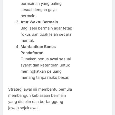
permainan yang paling
sesuai dengan gaya
bermain.
Atur Waktu Bermain
Bagi sesi bermain agar tetap
fokus dan tidak lelah secara
mental.
Manfaatkan Bonus
Pendaftaran
Gunakan bonus awal sesuai
syarat dan ketentuan untuk
meningkatkan peluang
menang tanpa risiko besar.
Strategi awal ini membantu pemula
membangun kebiasaan bermain
yang disiplin dan bertanggung
jawab sejak awal.