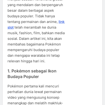
yang mendalam dan berpengaruh
besar dalam berbagai aspek
budaya populer. Tidak hanya
tentang permainan dan anime,
link
slot
telah merambah ke dunia
musik, fashion, film, bahkan media
sosial. Dalam artikel ini, kita akan
membahas bagaimana Pokémon
mempengaruhi budaya populer
dan mengapa waralaba ini tetap
relevan hingga hari ini.
1.
Pokémon sebagai Ikon
Budaya Populer
Pokémon pertama kali mencuri
perhatian dunia lewat permainan
video yang mengusung konsep
menangkap dan melatih makhluk-