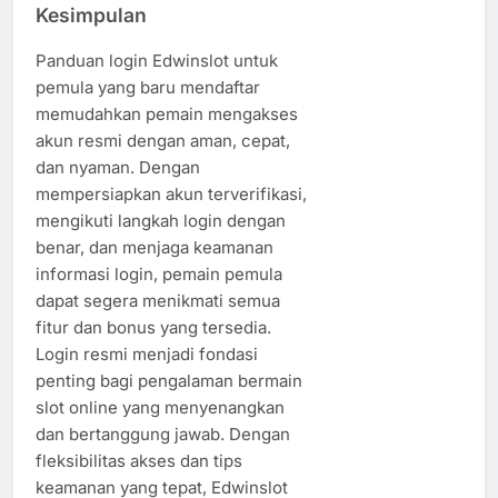
Kesimpulan
Panduan login Edwinslot untuk
pemula yang baru mendaftar
memudahkan pemain mengakses
akun resmi dengan aman, cepat,
dan nyaman. Dengan
mempersiapkan akun terverifikasi,
mengikuti langkah login dengan
benar, dan menjaga keamanan
informasi login, pemain pemula
dapat segera menikmati semua
fitur dan bonus yang tersedia.
Login resmi menjadi fondasi
penting bagi pengalaman bermain
slot online yang menyenangkan
dan bertanggung jawab. Dengan
fleksibilitas akses dan tips
keamanan yang tepat, Edwinslot