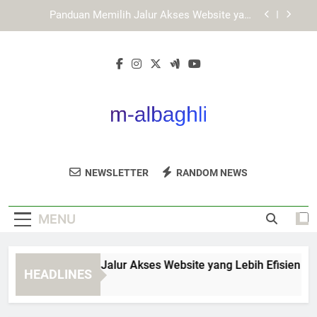
Skip
Cara Menjaga Performa Perangkat saat
to
Mengakses KAYA787 Alternatif
content
Panduan Menjaga Privasi Perangkat saat
Menggunakan KAYA787 Alternatif
Panduan Memilih Jalur Akses Website yang Lebih
Efisien dan Aman
Panduan Memilih Jalur Akses Website yang
Efisien, Stabil, dan Aman
Cara Menjaga Performa Perangkat saat
Mengakses KAYA787 Alternatif
M Albaghli
Dapatkan Produk Kecantikan Berkualitas Di
Panduan Menjaga Privasi Perangkat saat
NEWSLETTER
RANDOM NEWS
Menggunakan KAYA787 Alternatif
M Albaghli.
MENU
nduan Memilih Jalur Akses Website yang Lebih Efisien dan 
HEADLINES
Weeks Ago