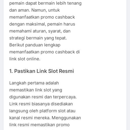
pemain dapat bermain lebih tenang
dan aman. Namun, untuk
memanfaatkan promo cashback
dengan maksimal, pemain harus
memahami aturan, syarat, dan
strategi bermain yang tepat.
Berikut panduan lengkap
memanfaatkan promo cashback di
link slot online.
1. Pastikan Link Slot Resmi
Langkah pertama adalah
memastikan link slot yang
digunakan resmi dan terpercaya.
Link resmi biasanya disediakan
langsung oleh platform slot atau
kanal resmi mereka. Menggunakan
link resmi memastikan promo