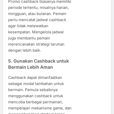
Promo cashback biasanya memiliki
periode tertentu, misalnya harian,
mingguan, atau bulanan. Pemain
perlu mencatat jadwal cashback
agar tidak melewatkan
kesempatan. Mengelola jadwal
juga membantu pemain
merencanakan strategi taruhan
dengan lebih baik.
5. Gunakan Cashback untuk
Bermain Lebih Aman
Cashback dapat dimanfaatkan
sebagai modal tambahan untuk
bermain. Pemula sebaiknya
menggunakan cashback untuk
mencoba berbagai permainan,
mempelajari mekanisme game, dan