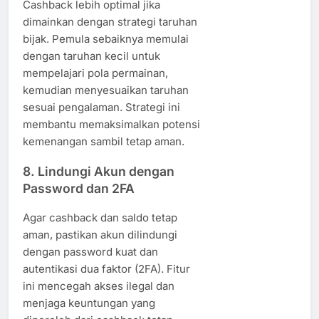
Cashback lebih optimal jika
dimainkan dengan strategi taruhan
bijak. Pemula sebaiknya memulai
dengan taruhan kecil untuk
mempelajari pola permainan,
kemudian menyesuaikan taruhan
sesuai pengalaman. Strategi ini
membantu memaksimalkan potensi
kemenangan sambil tetap aman.
8. Lindungi Akun dengan
Password dan 2FA
Agar cashback dan saldo tetap
aman, pastikan akun dilindungi
dengan password kuat dan
autentikasi dua faktor (2FA). Fitur
ini mencegah akses ilegal dan
menjaga keuntungan yang