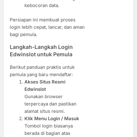
kebocoran data.
Persiapan ini membuat proses
login lebih cepat, lancar, dan aman
bagi pemula.
Langkah-Langkah Login
Edwinslot untuk Pemula
Berikut panduan praktis untuk
pemula yang baru mendaftar:
Akses Situs Resmi
Edwinslot
Gunakan browser
terpercaya dan pastikan
alamat situs resmi.
Klik Menu Login / Masuk
Tombol login biasanya
berada di bagian atas