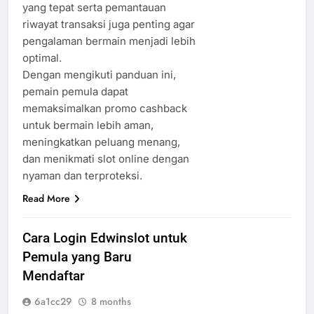
yang tepat serta pemantauan
riwayat transaksi juga penting agar
pengalaman bermain menjadi lebih
optimal.
Dengan mengikuti panduan ini,
pemain pemula dapat
memaksimalkan promo cashback
untuk bermain lebih aman,
meningkatkan peluang menang,
dan menikmati slot online dengan
nyaman dan terproteksi.
Read More
Cara Login Edwinslot untuk
Pemula yang Baru
Mendaftar
6a1cc29
8 months