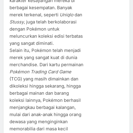
karakter kesayangan mereka di
berbagai kesempatan. Banyak
merek terkenal, seperti
Uniqlo
dan
Stussy
, juga telah berkolaborasi
dengan Pokémon untuk
meluncurkan koleksi edisi terbatas
yang sangat diminati.
Selain itu, Pokémon telah menjadi
merek yang sangat kuat di dunia
merchandise. Dari kartu permainan
Pokémon Trading Card Game
(TCG) yang masih dimainkan dan
dikoleksi hingga sekarang, hingga
berbagai mainan dan barang
koleksi lainnya, Pokémon berhasil
menjangkau berbagai kalangan,
mulai dari anak-anak hingga orang
dewasa yang menginginkan
memorabilia dari masa kecil